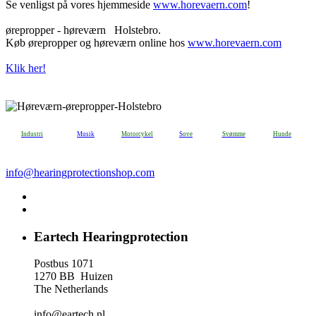
Se venligst på vores hjemmeside
www.horevaern.com
!
ørepropper - høreværn Holstebro.
Køb ørepropper og høreværn online hos
www.horevaern.com
Klik her!
Industri
Musik
Motorcykel
S
ove
Svømme
H
unde
info@hearingprotectionshop.com
Eartech Hearingprotection
Postbus 1071
1270 BB Huizen
The Netherlands
info@eartech.nl