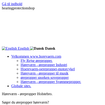
Gå til indhold
hearingprotectionshop
English
Dansk
Velkommen www.horevaern.com
Fly Rejse ørepropper.
Høreværn - ørepropper Industri
Hoerevaern-oerepropper-motorcykel
Høreværn - ørepropper til musik
ørepropper snorken sovepropper
Høreværn - ørepropper Svømmepropper.
Globale sites.
Høreværn - ørepropper Holstebro.
Søger du ørepropper høreværn?