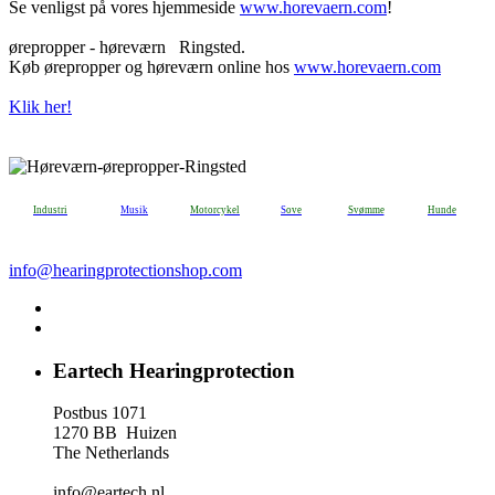
Se venligst på vores hjemmeside
www.horevaern.com
!
ørepropper - høreværn Ringsted.
Køb ørepropper og høreværn online hos
www.horevaern.com
Klik her!
Industri
Musik
Motorcykel
S
ove
Svømme
H
unde
info@hearingprotectionshop.com
Eartech Hearingprotection
Postbus 1071
1270 BB Huizen
The Netherlands
info@eartech.nl