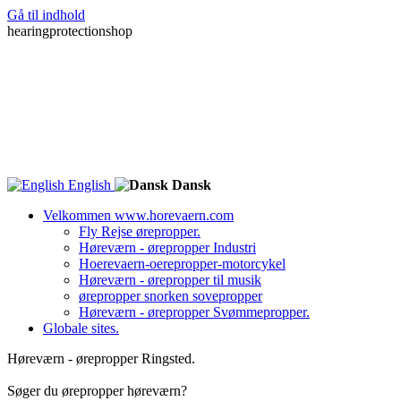
Gå til indhold
hearingprotectionshop
English
Dansk
Velkommen www.horevaern.com
Fly Rejse ørepropper.
Høreværn - ørepropper Industri
Hoerevaern-oerepropper-motorcykel
Høreværn - ørepropper til musik
ørepropper snorken sovepropper
Høreværn - ørepropper Svømmepropper.
Globale sites.
Høreværn - ørepropper Ringsted.
Søger du ørepropper høreværn?